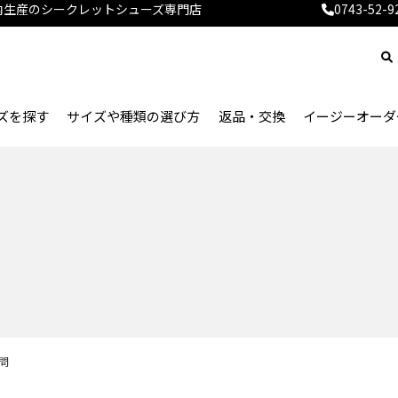
国内生産のシークレットシューズ専門店
0743-52-9
ズを探す
サイズや種類の選び方
返品・交換
イージーオーダ
はじめてのシークレットシューズをお探しの方へ、よくあるご不安やお悩みをご紹介します。
サイズ選びが不安な方へ、シークレットシューズのサイズの選び方についてご紹介します。
問