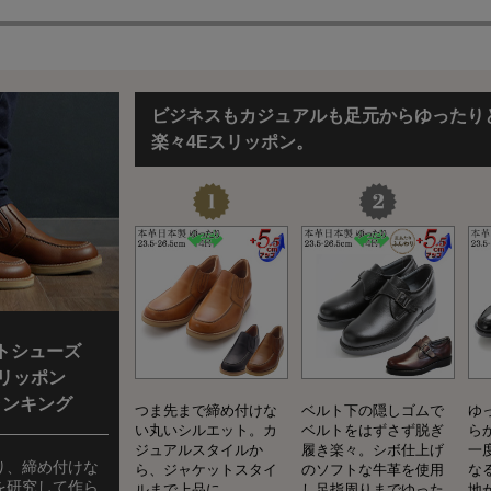
ビジネスもカジュアルも足元からゆったり
楽々4Eスリッポン。
トシューズ
スリッポン
ランキング
つま先まで締め付けな
ベルト下の隠しゴムで
ゆ
い丸いシルエット。カ
ベルトをはずさず脱ぎ
ら
ジュアルスタイルか
履き楽々。シボ仕上げ
一
り、締め付けな
ら、ジャケットスタイ
のソフトな牛革を使用
な
を研究して作ら
ルまで上品に。
し足指周りまでゆった
地