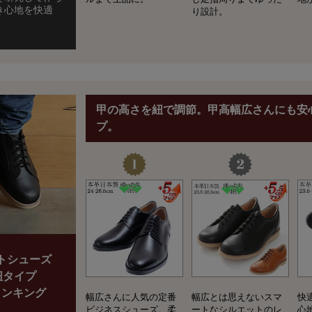
き心地を快適
り設計。
甲の高さを紐で調節。甲高幅広さんにも安
プ。
トシューズ
紐タイプ
ランキング
幅広さんに人気の定番
幅広とは思えないスマ
快
ビジネスシューズ。柔
ートなシルエットのレ
心