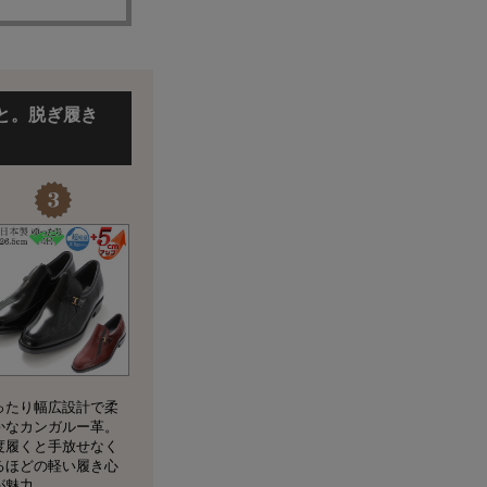
と。脱ぎ履き
ったり幅広設計で柔
かなカンガルー革。
度履くと手放せなく
るほどの軽い履き心
が魅力。