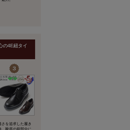
心の4E紐タイ
適さを追求した履き
地。靴底の前部分に