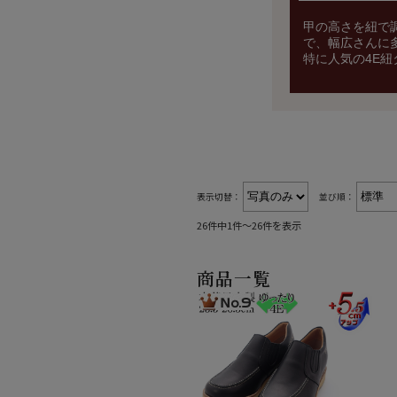
甲の高さを紐で
で、幅広さんに
特に人気の4E紐
表示切替：
並び順：
26件中1件～26件を表示
商品一覧