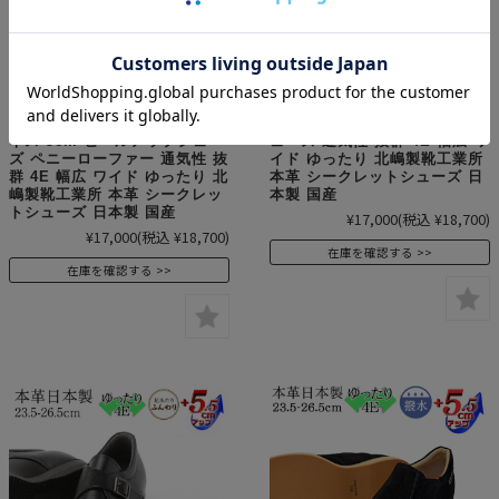
新商品 No.1695 牛革 キップ
No.1693 牛革 キップ プレーン
コインローファー Uモカ ビジ
ビジネス 5cm ヒールアップシ
ネス 5cm ヒールアップシュー
ューズ 通気性 抜群 4E 幅広 ワ
ズ ペニーローファー 通気性 抜
イド ゆったり 北嶋製靴工業所
群 4E 幅広 ワイド ゆったり 北
本革 シークレットシューズ 日
嶋製靴工業所 本革 シークレッ
本製 国産
トシューズ 日本製 国産
¥17,000
(税込 ¥18,700)
¥17,000
(税込 ¥18,700)
在庫を確認する
在庫を確認する