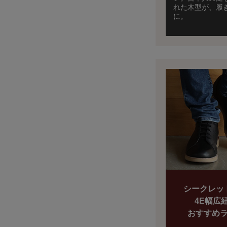
れた木型が、履
に。
シークレッ
4E幅広
おすすめ