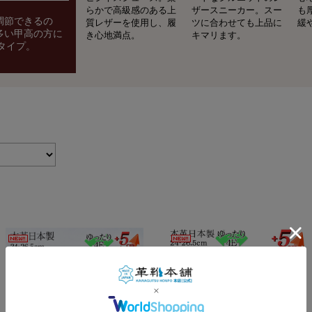
らかで高級感のある上
ザースニーカー。スー
も
調節できるの
質レザーを使用し、履
ツに合わせても上品に
緩
多い甲高の方に
き心地満点。
キマリます。
タイプ。