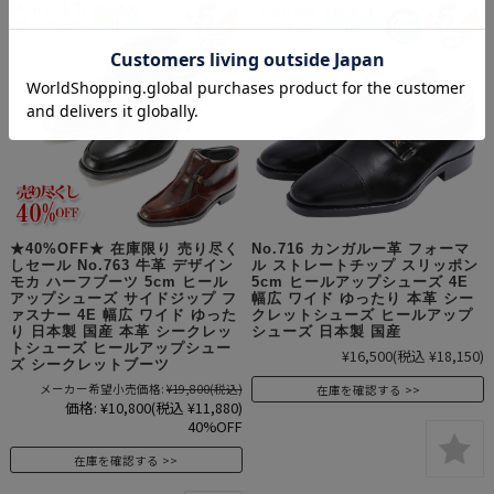
★40%OFF★ 在庫限り 売り尽く
No.716 カンガルー革 フォーマ
しセール No.763 牛革 デザイン
ル ストレートチップ スリッポン
モカ ハーフブーツ 5cm ヒール
5cm ヒールアップシューズ 4E
アップシューズ サイドジップ フ
幅広 ワイド ゆったり 本革 シー
ァスナー 4E 幅広 ワイド ゆった
クレットシューズ ヒールアップ
り 日本製 国産 本革 シークレッ
シューズ 日本製 国産
トシューズ ヒールアップシュー
¥16,500
(税込 ¥18,150)
ズ シークレットブーツ
メーカー希望小売価格:
¥19,800
(税込)
在庫を確認する
価格:
¥10,800
(税込 ¥11,880)
40%OFF
在庫を確認する