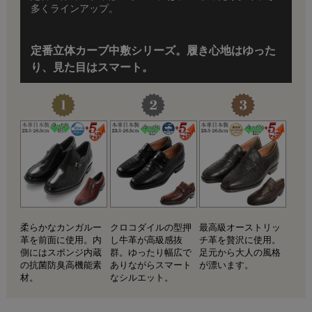
多くラインアップ。
定番立体カーブ中敷シリーズ。履き心地はゆった
り、見た目はスマート。
柔らかなカンガルー
クロコダイルの型押
最高級オーストリッ
革を前面に使用。内
し牛革が高級感抜
チ革を贅沢に使用。
側にはスポンジ内蔵
群。ゆったり幅広で
足元から大人の風格
の抗菌防臭高機能素
ありながらスマート
が漂います。
材。
なシルエット。