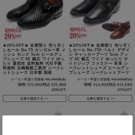
★20%OFF★ 在庫限り 売り尽く
★20%OFF★ 在庫限り 売り尽く
しセール No.75 カンガルー革 メ
しセール No.750 ベルト デザイ
ッシュ モンク 5cm ヒールアッ
ン チャッカーブーツ 5cm アッ
プシューズ 4E 幅広 ワイド ゆっ
プ 4E 幅広 ワイド ゆったり サ
たり 通気性 送料無料 代引手数
イドジップ ファスナー 本革 シ
料無料 北嶋製靴工業所 シークレ
ークレットシューズ ヒールアッ
ットシューズ 日本製 国産
プシューズ シークレットブーツ
メーカー希望小売価格:
¥32,450
(税込)
メーカー希望小売価格:
¥19,800
(税込)
価格:
¥23,600
(税込 ¥25,960)
価格:
¥14,400
(税込 ¥15,840)
20%OFF
20%OFF
在庫を確認する
在庫を確認する