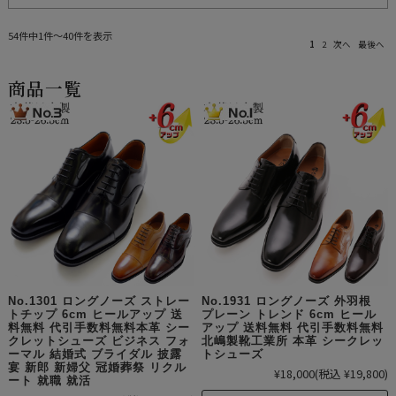
54件中1件～40件を表示
1
2
次へ
最後へ
商品一覧
No.1301 ロングノーズ ストレー
No.1931 ロングノーズ 外羽根
トチップ 6cm ヒールアップ 送
プレーン トレンド 6cm ヒール
料無料 代引手数料無料本革 シー
アップ 送料無料 代引手数料無料
クレットシューズ ビジネス フォ
北嶋製靴工業所 本革 シークレッ
ーマル 結婚式 ブライダル 披露
トシューズ
宴 新郎 新婦父 冠婚葬祭 リクル
¥18,000
(税込 ¥19,800)
ート 就職 就活