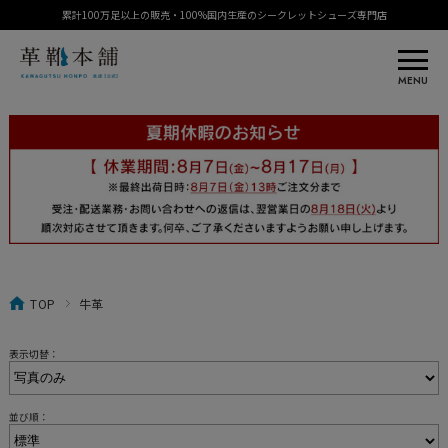
累計100万足以上の販売・100%国内生産のシークレットシューズ専門店
MENU
TOP
牛革
表示切替：
並び順：