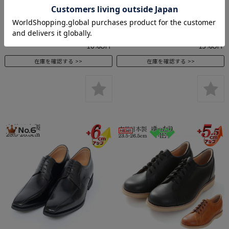
幅広 ワイド ゆったり 甲高 日本
ヒールアップ 4E 幅広 ワイド ゆ
製 国産 本革 シークレットシュ
ったり 本革 シークレットシュー
ーズ ヒールアップシューズ
ズ ヒールアップシューズ
メーカー希望小売価格:
¥19,250
(税込)
メーカー希望小売価格:
¥19,800
(税込)
価格:
¥15,750
(税込 ¥17,325)
価格:
¥15,300
(税込 ¥16,830)
10%OFF
15%OFF
在庫を確認する
在庫を確認する