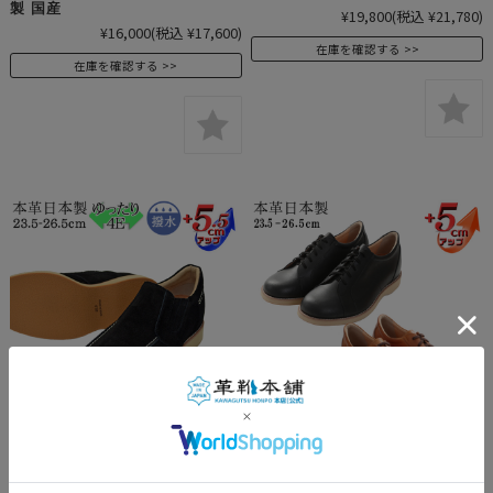
製 国産
¥19,800
(税込 ¥21,780)
¥16,000
(税込 ¥17,600)
在庫を確認する
在庫を確認する
★10％OFF★ No.5234 牛革 ベ
★SALE15%OFF★ アウトレッ
ロア カジュアル スリッポン
ト No.B0516 牛革 カジュアル
5.5cm ヒールアップシューズ 4E
アップシューズ 紐タイプ 5.5cm