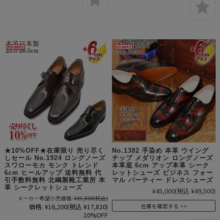
★10%OFF★在庫限り 売り尽く
No.1382 手染め 本革 ウイング
しセール No.1924 ロングノーズ
チップ メダリオン ロングノーズ
スワローモカ モンク トレンド
本革底 6cm アップ本革 シーク
6cm ヒールアップ 送料無料 代
レットシューズ ビジネス フォー
引手数料無料 北嶋製靴工業所 本
マル パーティー ドレスシューズ
革 シークレットシューズ
¥45,000
(税込 ¥49,500)
メーカー希望小売価格:
¥19,800
(税込)
価格:
¥16,200
(税込 ¥17,820)
在庫を確認する
10%OFF