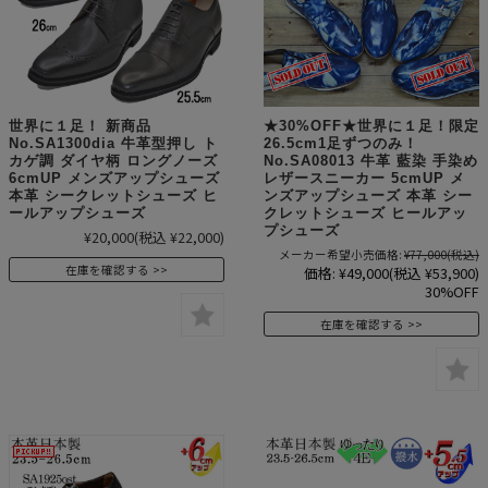
世界に１足！ 新商品
★30%OFF★世界に１足！限定
No.SA1300dia 牛革型押し ト
26.5cm1足ずつのみ！
カゲ調 ダイヤ柄 ロングノーズ
No.SA08013 牛革 藍染 手染め
6cmUP メンズアップシューズ
レザースニーカー 5cmUP メ
本革 シークレットシューズ ヒ
ンズアップシューズ 本革 シー
ールアップシューズ
クレットシューズ ヒールアッ
プシューズ
¥20,000
(税込 ¥22,000)
メーカー希望小売価格:
¥77,000
(税込)
在庫を確認する
価格:
¥49,000
(税込 ¥53,900)
30%OFF
在庫を確認する