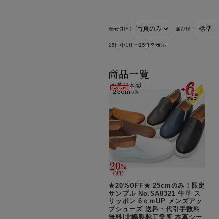
表示切替：
並び順：
25件中1件～25件を表示
商品一覧
★20%OFF★ 25cmのみ！限定
サンプル No.SA8321 牛革 ス
リッポン 6ｃｍUP メンズアッ
プシューズ 送料・代引手数料
無料!北嶋製靴工業所 本革シー