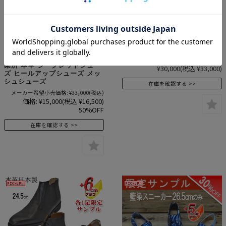
★50%OFF★ 新商品 在庫限り
新商品 No.1375 カンガルー革
No.ME994 山羊革メッシュ レ
メッシュモンク 6ｃｍメンズア
ザー アップ スニーカー 5cm
ップシューズ 北嶋製靴工業所
メンズアップシューズ 送料無
本革シークレットシューズ ヒ
料 代引手数料無料 北嶋製靴工
ールアップシューズ
業所 本革 シークレットシュー
¥30,000
(税込 ¥33,000)
ズ ヒールアップシューズ メッ
シュシューズ
在庫を確認する
メーカー希望小売価格:
¥33,000
(税込)
価格:
¥15,000
(税込 ¥16,500)
50%OFF
在庫を確認する