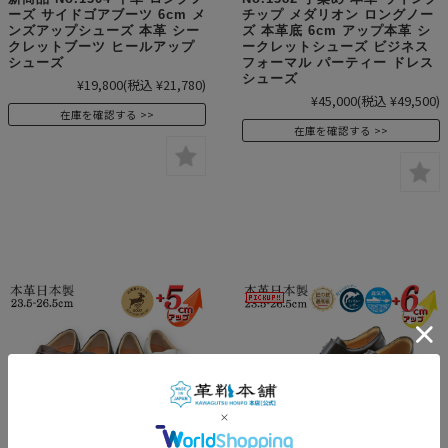
ーズ サイドゴアブーツ 6cm メ
チップ メダリオン ロングノー
ンズアップシューズ 本革 シー
ズ 本革底 6cm アップ本革 シ
クレットブーツ ヒールアップ
ークレットシューズ ビジネス
シューズ
フォーマル パーティー ドレス
シューズ
¥19,800
(税込 ¥21,780)
¥45,000
(税込 ¥49,500)
在庫を確認する
在庫を確認する