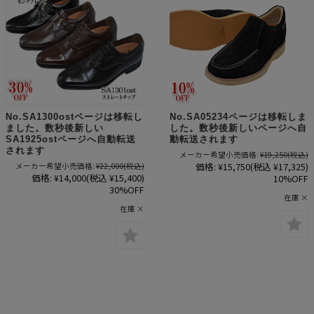
No.SA1300ostページは移転し
No.SA05234ページは移転しま
ました。数秒後新しい
した。数秒後新しいページへ自
SA1925ostページへ自動転送
動転送されます
されます
メーカー希望小売価格:
¥19,250
(税込)
価格:
¥15,750
(税込 ¥17,325)
メーカー希望小売価格:
¥22,000
(税込)
価格:
¥14,000
(税込 ¥15,400)
10%OFF
30%OFF
在庫 ×
在庫 ×