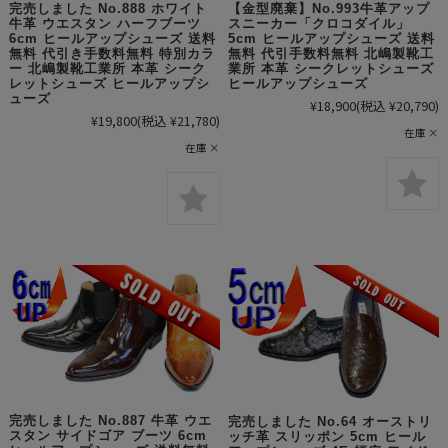
完売しました No.888 ホワイト
【金型廃棄】No.993牛革アップ
牛革 ウエスタン ハーフブーツ
スニーカー「クロコダイル」
6cm ヒールアップシューズ 送料
5cm ヒールアップシューズ 送料
無料 代引き手数料無料 特別カラ
無料 代引手数料無料 北嶋製靴工
ー 北嶋製靴工業所 本革 シーク
業所 本革 シークレットシューズ
レットシューズ ヒールアップシ
ヒールアップシューズ
ューズ
¥18,900
(税込 ¥20,790)
¥19,800
(税込 ¥21,780)
在庫 ×
在庫 ×
完売しました No.887 牛革 ウエ
完売しました No.64 オーストリ
スタン サイドゴア ブーツ 6cm
ッチ革 スリッポン 5cm ヒール