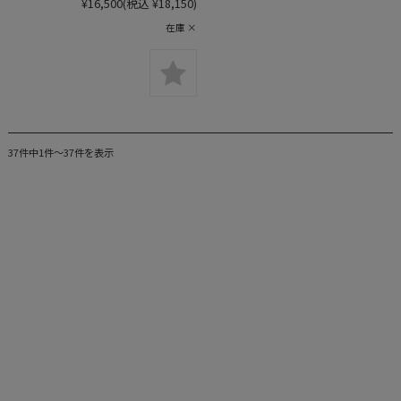
¥16,500
(税込 ¥18,150)
在庫 ×
37件中1件～37件を表示