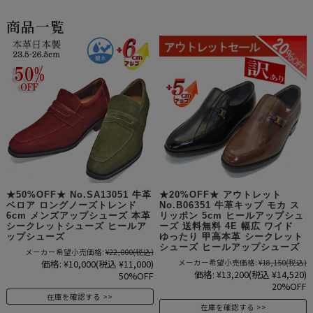
商品一覧
★50%OFF★ No.SA13051 牛革
★20%OFF★ アウトレット
ベロア ロングノーズトレンド
No.B06351 牛革キップ モカ ス
6cm メンズアップシューズ 本革
リッポン 5cm ヒールアップシュ
シークレットシューズ ヒールア
ーズ 送料無料 4E 幅広 ワイド
ップシューズ
ゆったり 甲高本革 シークレット
シューズ ヒールアップシューズ
メーカー希望小売価格:
¥22,000
(税込)
価格:
¥10,000
(税込 ¥11,000)
メーカー希望小売価格:
¥18,150
(税込)
価格:
¥13,200
(税込 ¥14,520)
50%OFF
20%OFF
在庫を確認する
在庫を確認する