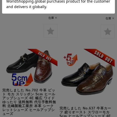
トシューズ ヒールアップシュー
ークレットシューズ ヒールアッ
ズ
プシューズ
¥16,500
(税込 ¥18,150)
¥41,000
(税込 ¥45,100)
在庫 ×
在庫 ×
完売しました No.702 牛革 ビッ
ト モカ スリッポン 5cm ヒール
アップシューズ 4E 幅広 ワイド
ゆったり 送料無料 代引手数料無
料 北嶋製靴工業所 本革 シーク
完売しました No.637 牛革カー
レットシューズ ヒールアップシ
フ 絞りオースト スワローモカ
ューズ
5cm ヒールアップシューズ 4E