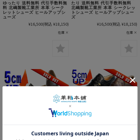
ゆったり 送料無料 代引手数料無
たり 送料無料 代引手数料無料
料 北嶋製靴工業所 本革 シーク
北嶋製靴工業所 本革 シークレッ
レットシューズ ヒールアップシ
トシューズ ヒールアップシュー
ューズ
ズ
¥16,500
(税込 ¥18,150)
¥16,500
(税込 ¥18,150)
在庫 ×
在庫 ×
完売しました No.615 牛床革 ス
完売しました No.66 オーストリ
トレートチップ 5cm ヒールアッ
ッチ革 スワローモカ 5cm ヒー
プシューズ 4E 幅広 ワイド ゆっ
ルアップシューズ 4E 幅広 ワイ
たり 送料無料 代引手数料無料
ド ゆったり 送料無料 代引手数
北嶋製靴工業所 本革 シークレッ
料無料 北嶋製靴工業所 本革 シ