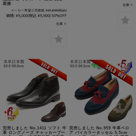
面接
在庫 ×
メーカー希望小売価格:
¥19,800
(税込)
価格:
¥9,000
(税込 ¥9,900)
50%OFF
在庫 ×
完売しました No.1411 ソフト 牛
完売しました No.959 牛革ベロ
革 ロングノーズ チャッカーブー
ア バイカラータッセル 5.5cm