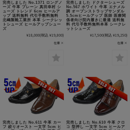
完売しました No.1371 ロングノ
完売しました ドクターシューズ
ーズ 牛革 プレーン 真田幸村 シ
No.567 ホワイト 牛革 エナメル
ューズ トレンド 6cm ヒールア
調 オープンストラップサンダル
ップ 送料無料 代引手数料無料
5.5cmヒールアップ 医師 医療関
北嶋製靴工業所 本革 シークレッ
係者向け院内履きに最適 送料無
トシューズ ヒールアップシュー
料 代引手数料無料本革 シークレ
ズ
ットシューズ
¥18,000
(税込 ¥19,800)
¥17,500
(税込 ¥19,250)
在庫 ×
在庫 ×
完売しました No.610 牛革 クロ
完売しました No.611 牛革 カー
コ 型押し 一文字 5cm ヒールア
フ 絞りオースト 一文字 5cm ヒ