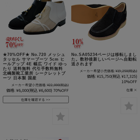
★70%OFF★ No.720 メッシュ
No.SA05234ページは移転しまし
タッセル サマーブーツ 5cm ヒ
た。数秒後新しいページへ自動転
ールアップ 4E 幅広 ワイド ゆっ
送されます
たり 送料無料 代引手数料無料
メーカー希望小売価格:
¥19,250
(税込)
北嶋製靴工業所 シークレットブ
価格:
¥15,750
(税込 ¥17,325)
ーツ 日本製 国産
10%OFF
メーカー希望小売価格:
¥22,000
(税込)
価格:
¥6,000
(税込 ¥6,600)
70%OFF
在庫 ×
在庫を確認する