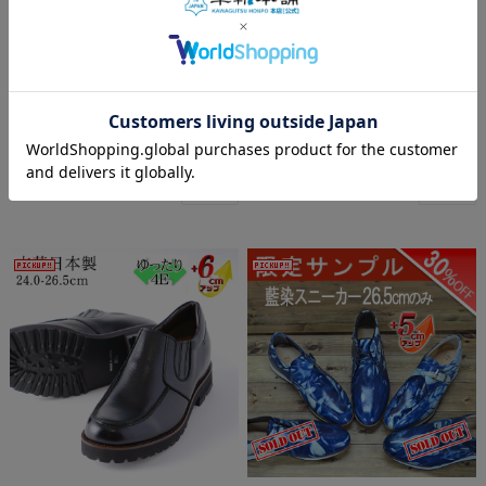
ったり 本革 シークレットシュー
引手数料無料 北嶋製靴工業所 本
ズ ヒールアップシューズ
革 シークレットシューズ
メーカー希望小売価格:
¥19,800
(税込)
メーカー希望小売価格:
¥19,800
(税込)
価格:
¥15,300
(税込 ¥16,830)
価格:
¥16,200
(税込 ¥17,820)
15%OFF
10%OFF
在庫を確認する
在庫を確認する