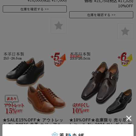
価格:
¥15,750
(税込 ¥17,325)
10%OFF
在庫を確認する
在庫を確認する
★SALE15%OFF★ アウトレッ
★10%OFF★在庫限り 売り尽く
ト No.B0516 牛革 カジュアル
しセール No.1924 ロングノーズ
アップシューズ 紐タイプ 5.5cm
スワローモカ モンク トレンド
ヒールアップ 4E 幅広 ワイド ゆ
6cm ヒールアップ 送料無料 代