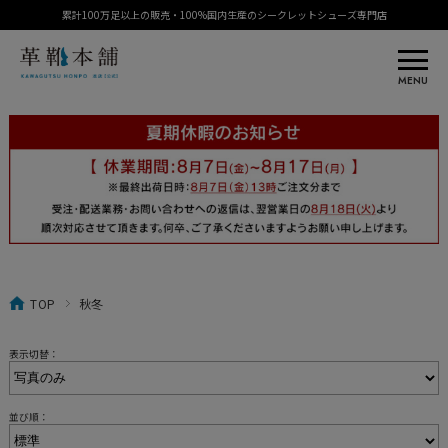
累計100万足以上の販売・100%国内生産のシークレットシューズ専門店
MENU
TOP
秋冬
表示切替：
並び順：