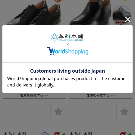
No.516 牛革 カジュアル アップ
No.888 牛革 ウエスタン ハーフ
シューズ 紐タイプ 5.5cm ヒー
ブーツ 6cm ヒールアップシュー
ルアップ 4E 幅広 ワイド ゆった
ズ サイドジップ ファスナー 送
り 甲高 本革シークレットスニー
料無料 北嶋製靴工業所 本革 シ
カー ヒールアップシューズ 日本
ークレットシューズ ショートブ
製 国産
ーツ シークレットブーツ
¥18,000
(税込 ¥19,800)
¥19,800
(税込 ¥21,780)
在庫を確認する
在庫を確認する