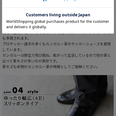
カンガルー革は原産国がオーストラリアのみで年間捕獲量が制限さ
れているため希少価値が高く高価。
繊維の密度が高く、薄くしなやかで軽いため、スポーツシューズに
も多用されます。
プロサッカー選手の多くもカンガルー革のサッカーシューズを愛用
しています。
カンガルーは野生で飛び跳ね、転がって生活しているので他の革と
比べて革キズが多いのが実状です。
革キズも本物のカンガルー革の特徴としてご理解ください。