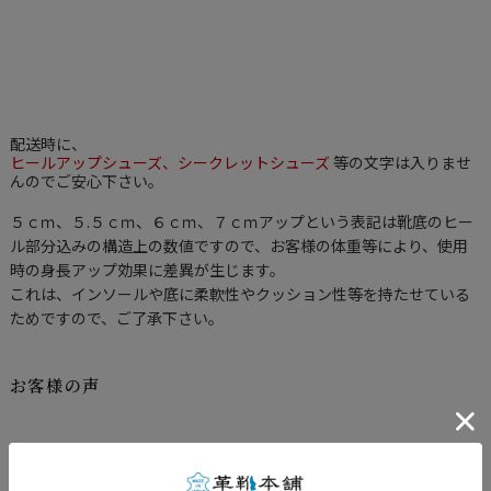
事なビジネスシーンにハイデザインで
アクティブ性をかねそろえたメンズアップシューズで大事な商
談や打合せの時など、優位に事を運びた
いときなどに最適！西洋や欧米への出張などに使いたいとの声
も多数！
配送時に、
ヒールアップシューズ、シークレットシューズ
等の文字は入りませ
んのでご安心下さい。
５ｃｍ、５.５ｃｍ、６ｃｍ、７ｃｍアップという表記は靴底のヒー
ル部分込みの構造上の数値ですので、お客様の体重等により、使用
時の身長アップ効果に差異が生じます。
これは、インソールや底に柔軟性やクッション性等を持たせている
ためですので、ご了承下さい。
お客様の声
Takenaka様
投稿日：
2015年06月03日
おすすめ度：