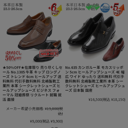
★50%OFF★在庫限り 売り尽くしセ
No.635 カンガルー革 モカスリッポ
ール No.1305 牛革 キップ ロングノ
ン 5cm ヒールアップシューズ 4E 幅
ーズ トレンド 6cm ヒールアップ 送
広 ワイド ゆったり 送料無料 代引手
料無料 代引手数料無料 北嶋製靴工
数料無料 北嶋製靴工業所 本革 シー
業所 本革 シークレットシューズ ヒ
クレットシューズ ヒールアップシュ
ールアップシューズ ビジネス フォ
ーズ 日本製 国産
ーマル 冠婚葬祭 リクルート 就職 就
活 面接
¥16,500
(税込 ¥18,150)
メーカー希望小売価格:
¥19,800
(税
込)
¥9,000
(税込 ¥9,900)