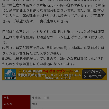
注での生産が可能かどうか製造元にお問い合わせ致します。 その際
には通常定価よりも高くなる場合もございます。また、使用部材が
手に入らない等の理由でお断りされる場合もございます。ご了承下
さい。ご希望の方は、一度ご連絡ください。
甲部は牛床革にオーストサイドの型押しを施し、つま先部分は鏡面
仕上げの牛革を使用。お洒落なツートン仕上げでビジネスにぴった
り。
内張りには天然豚革を用い、足馴染みの良さは抜群。中敷前部には
クッション性を持たせたスポンジ張り。
靴底には通気機能がついているので、靴内の湿気は放出しながら外
からの水や埃は通しにくい構造になっています。
甲材
牛床革・牛革
内張り
豚革