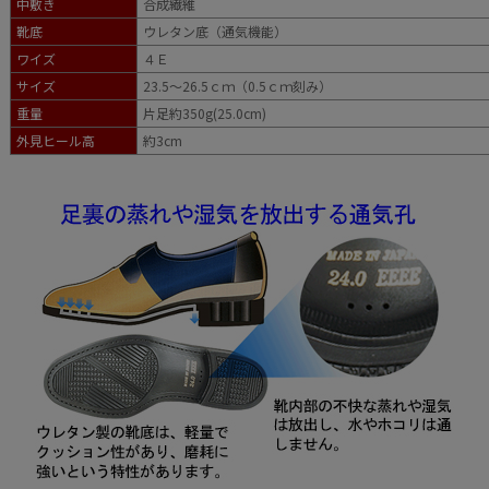
中敷き
合成繊維
靴底
ウレタン底（通気機能）
ワイズ
４Ｅ
サイズ
23.5～26.5ｃｍ（0.5ｃｍ刻み）
重量
片足約350g(25.0cm)
外見ヒール高
約3cm