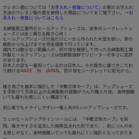
ウレタン底については「
お手入れ・修理について
」の靴のお手入れ
方法の
ウレタン製の底を使用した商品について
をご覧下さい。→
お
手入れ・修理についてはこちら
北嶋製靴工業所のヒールアップシューズは、従来のシークレットシ
ューズとは全く異なる履き心地！
ヒールアップシューズの為だけに一から作られた木型を使い、革の
裁断から仕上げまでを完全国産で行っています。
国内では数少ない靴職人が、匠の技を駆使して作った北嶋製靴工業
所製ヒールアップシューズは信頼度抜群でリピーターの多さに定評
があります。
日本人の足を一番知っているのは日本人。その理念に基づきこだわ
り続ける
MADE IN JAPAN
。 匠の技をシークレットに足元から。
履き易さを基本に設計した「中敷立体カーブ」は、アップシューズ
を手掛けて35年以上の北嶋製靴の経験がうんだ職人の技。 長時間履
いても疲れを感じにくい構造です。
初心者でもトライしやすい一番人気の5ｃｍアップシューズです。
５ｃｍヒールアップのインソールには、「中敷立体カーブ」を採
用。履きやすさを追及した結果生まれた形であり、、前につんのめ
る感じがなく、長時間履いていても疲れにくい設計となっておりま