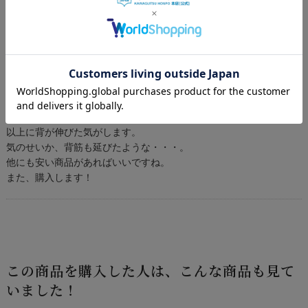
４E幅の安い商品が他にはないので、この商品は続けてください。
615様
投稿日：
2015年05月21日
おすすめ度：
シークレットシューズは値段が高いものが多いので、初めてなので
値段で選びました。
5ｃｍアップなのでそれほど期待はしていなかったのですが、思った
以上に背が伸びた気がします。
気のせいか、背筋も延びたような・・・。
他にも安い商品があればいいですね。
また、購入します！
この商品を購入した人は、こんな商品も見て
いました！