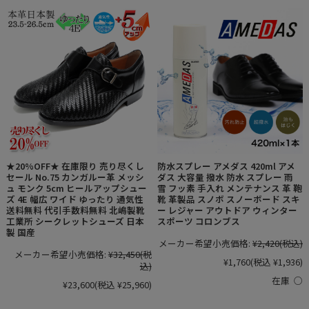
★20%OFF★ 在庫限り 売り尽くし
防水スプレー アメダス 420ml アメ
セール No.75 カンガルー革 メッシ
ダス 大容量 撥水 防水 スプレー 雨
ュ モンク 5cm ヒールアップシュー
雪 フッ素 手入れ メンテナンス 革 鞄
ズ 4E 幅広 ワイド ゆったり 通気性
靴 革製品 スノボ スノーボード スキ
送料無料 代引手数料無料 北嶋製靴
ー レジャー アウトドア ウィンター
工業所 シークレットシューズ 日本
スポーツ コロンブス
製 国産
メーカー希望小売価格:
¥2,420
(税込)
メーカー希望小売価格:
¥32,450
(税
¥1,760
(税込 ¥1,936)
込)
在庫 ○
¥23,600
(税込 ¥25,960)