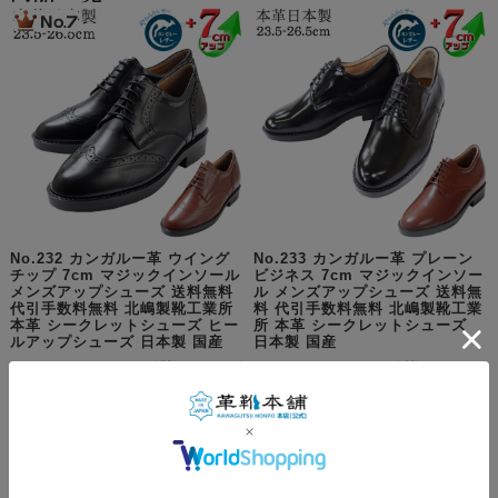
No.232 カンガルー革 ウイング
No.233 カンガルー革 プレーン
チップ 7cm マジックインソール
ビジネス 7cm マジックインソー
メンズアップシューズ 送料無料
ル メンズアップシューズ 送料無
代引手数料無料 北嶋製靴工業所
料 代引手数料無料 北嶋製靴工業
本革 シークレットシューズ ヒー
所 本革 シークレットシューズ
ルアップシューズ 日本製 国産
日本製 国産
¥17,000
(税込 ¥18,700)
¥17,000
(税込 ¥18,700)
在庫を確認する
在庫を確認する