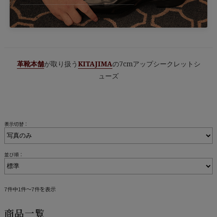
革靴本舗
が取り扱う
KITAJIMA
の7cmアップシークレットシ
ューズ
表示切替：
並び順：
7件中1件～7件を表示
商品一覧