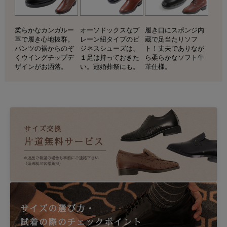
柔らかなカンガルー
オーソドックスなプ
履き口にスポンジ内
革で履き心地抜群。
レーン紐タイプのビ
蔵で足当たりソフ
パンツの裾からのぞ
ジネスシューズは、
ト！丈夫でありなが
くウイングチップデ
１足は持っておきた
ら柔らかなソフト牛
ザインがお洒落。
い。冠婚葬祭にも。
革仕様。