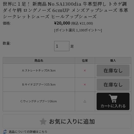
世界に１足！ 新商品 No.SA1300dia 牛革型押し トカゲ調
ダイヤ柄 ロングノーズ 6cmUP メンズアップシューズ 本革
シークレットシューズ ヒールアップシューズ
¥20,000
価格:
(税込 ¥22,000)
[ポイント還元 1,100ポイント～]
数量:
足
商品名
在庫
購入
A:ストレートチップ24.5cm
×
B:サイドゴアブーツ25.5cm
×
C:ウィングチップブーツ26cm
△
返品についての詳細はこちら