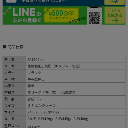
■ 商品仕様
型 番
SA1300dia
メーカー
北嶋製靴工業所（キタジマ・北島）
カラー
ブラック
甲 材
牛革型押し
内張り
豚革
中敷き
マリーク（旭化成）・合成皮革
靴 底
合成ゴム
ワイズ
３Ｅ ロングノーズ
サイズ
24.5,25.5,26cmのみ
重 量
A:約片足約420g、B:約445g、C:約480g
外見ヒール
約3.4cm