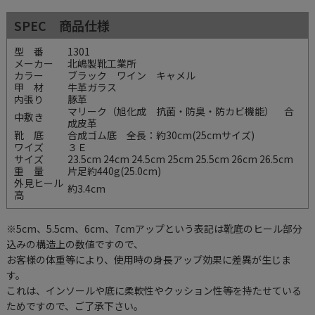
SPEC 商品仕様
型 番
1301
メーカー
北嶋製靴工業所
カラー
ブラック ワイン キャメル
甲 材
牛革ガラス
内張り
豚革
マリーク（旭化成 抗菌・防臭・防カビ機能） 合
中敷き
成皮革
靴 底
合成ゴム底 全長：約30cm(25cmサイズ)
ワイズ
３Ｅ
サイズ
23.5cm 24cm 24.5cm 25cm 25.5cm 26cm 26.5cm
重 量
片足約440g(25.0cm)
外見ヒール
約3.4cm
高
※5cm、5.5cm、6cm、7cmアップという表記は靴底のヒール部分
込みの構造上の数値ですので、
お客様の体重等により、使用時の身長アップ効果に差異が生じま
す。
これは、インソールや底に柔軟性やクッション性等を持たせている
ためですので、ご了承下さい。