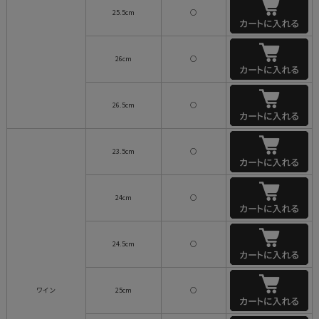
25.5cm
○
26cm
○
26.5cm
○
23.5cm
○
24cm
○
24.5cm
○
ワイン
25cm
○